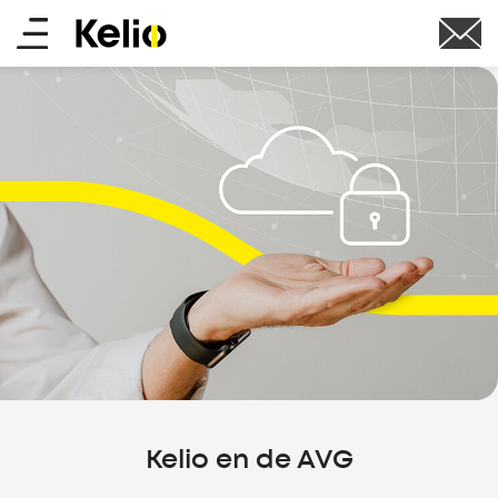
Overslaan
Main
en
naar
menu
de
inhoud
gaan
Kelio en de AVG