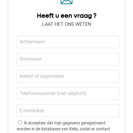
Heeft u een vraag ?
LAAT HET ONS WETEN
Achternaam
Voornaam
Bedrijf
of
organisatie
Telefoonnummer
E-
mailadres
Ik accepteer dat mijn gegevens geregistreerd
worden in de databases van Kelio, zodat er contact