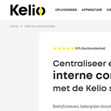
Overslaan
en
OPLOSSINGEN
APPARATUUR
DI
naar
de
inhoud
Home
Interne communicatie
gaan
☆
★
☆
★
☆
★
☆
★
☆
★
99% klanttevredenheid
Centraliseer 
interne c
met de Kelio
Bedrijfsnieuws, belangrijke docu