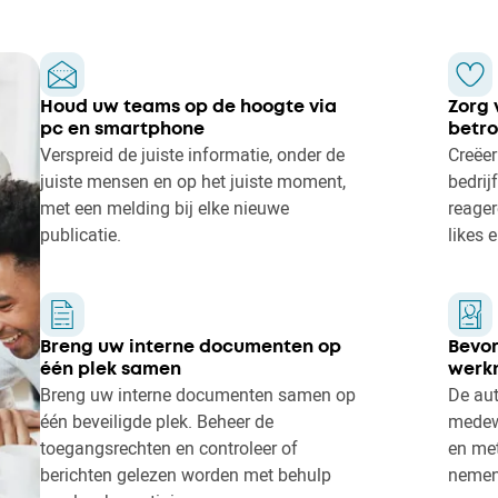
Houd uw teams op de hoogte via
Zorg 
pc en smartphone
betr
Verspreid de juiste informatie, onder de
Creëer
juiste mensen en op het juiste moment,
bedri
met een melding bij elke nieuwe
reager
publicatie.
likes e
Breng uw interne documenten op
Bevor
één plek samen
werk
Breng uw interne documenten samen op
De aut
één beveiligde plek. Beheer de
medewe
toegangsrechten en controleer of
en met
berichten gelezen worden met behulp
nemen 