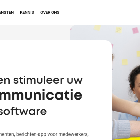
ENSTEN
KENNIS
OVER ONS
en stimuleer uw
ommunicatie
 software
menten, berichten-app voor medewerkers,