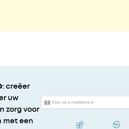
o
: creëer
er uw
 zorg voor
m met een