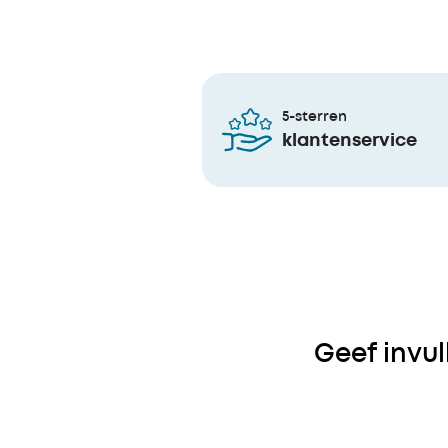
5-sterren
klantenservice
Geef invu