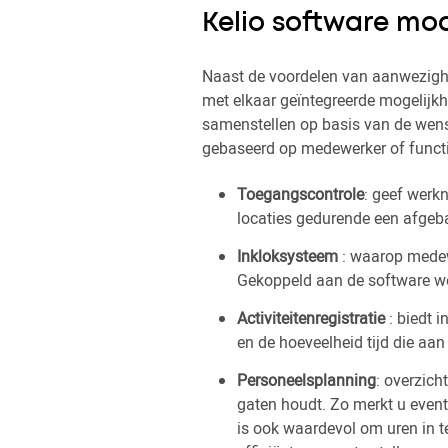
Kelio software mo
Naast de voordelen van aanwezighei
met elkaar geïntegreerde mogelijk
samenstellen op basis van de wens
gebaseerd op medewerker of functi
Toegangscontrole
: geef werk
locaties gedurende een afgeba
Inkloksysteem
: waarop medew
Gekoppeld aan de software wo
Activiteitenregistratie
: biedt 
en de hoeveelheid tijd die aan
Personeelsplanning
: overzich
gaten houdt. Zo merkt u event
is ook waardevol om uren in t