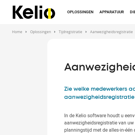
Overslaan
en
OPLOSSINGEN
APPARATUUR
DI
naar
de
inhoud
Home
Oplossingen
Tijdregistratie
Aanwezigheidsregistratie
gaan
Aanwezigheid
Zie welke medewerkers aa
aanwezigheidsregistratie
In de Kelio software houdt u eenv
aanwezigheidsregistratie van uw
planningstijd met de alles-in-één