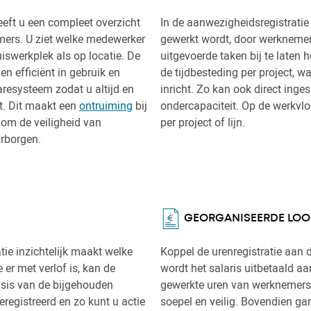
eeft u een compleet overzicht
In de aanwezigheidsregistratie
ers. U ziet welke medewerker
gewerkt wordt, door werknemers
iswerkplek als op locatie. De
uitgevoerde taken bij te laten h
n efficiënt in gebruik en
de tijdbesteding per project, 
esysteem zodat u altijd en
inricht. Zo kan ook direct inge
ft. Dit maakt een
ontruiming
bij
ondercapaciteit. Op de werkvloe
 om de veiligheid van
per project of lijn.
rborgen.
GEORGANISEERDE LOO
ie inzichtelijk maakt welke
Koppel de urenregistratie aan 
er met verlof is, kan de
wordt het salaris uitbetaald a
sis van de bijgehouden
gewerkte uren van werknemers.
egistreerd en zo kunt u actie
soepel en veilig. Bovendien g