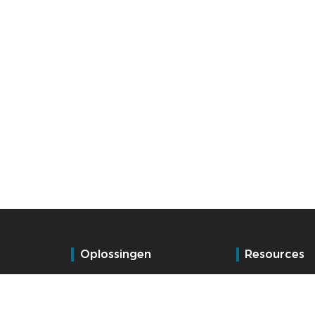
Oplossingen
Resources
Tijdregistratie
Blog
E-HRM
Referenties