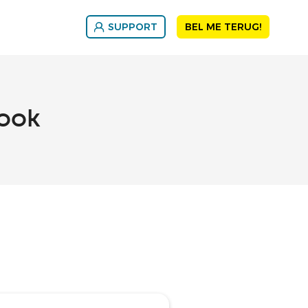
SUPPORT
BEL ME TERUG!
ook