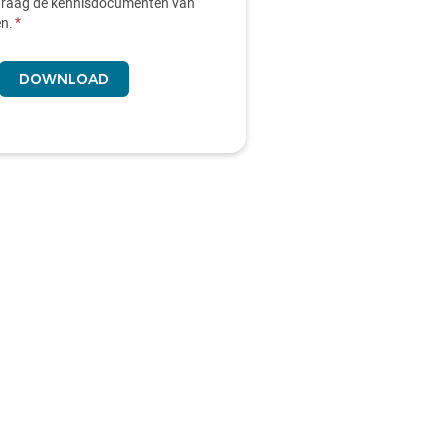
 graag de kennisdocumenten van
en.