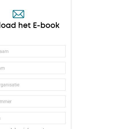
oad het E-book
er