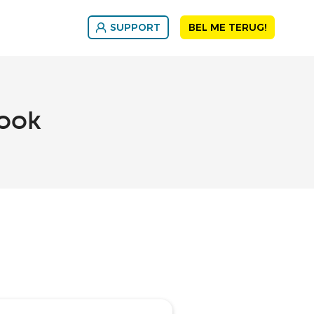
SUPPORT
BEL ME TERUG!
ook