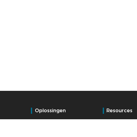
Oplossingen
Resources
Tijdregistratie
Blog
E-HRM
Referenties