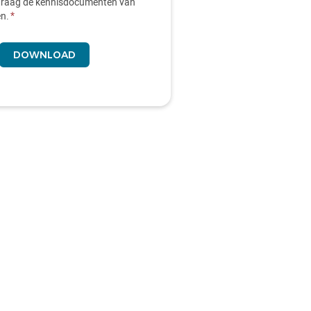
 graag de kennisdocumenten van
en.