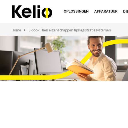
Overslaan
en
OPLOSSINGEN
APPARATUUR
DI
naar
de
inhoud
Home
E-book : tien eigenschappen tijdregistratiesystemen
gaan