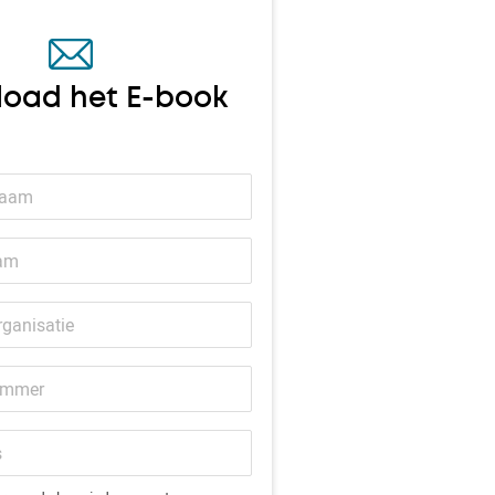
oad het E-book
er