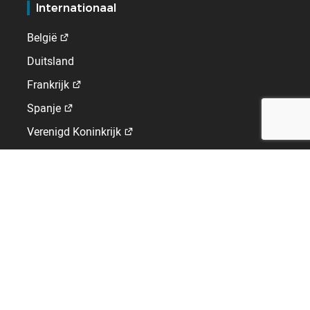
Internationaal
België
Duitsland
Frankrijk
Spanje
Verenigd Koninkrijk
Zwitserland
GLOBAL WORK-LIFE SOLUTIONS
Producent en leverancier van een complete HR oplossing.