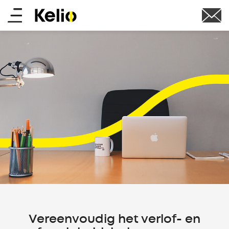
Overslaan
Main
en
naar
menu
de
inhoud
gaan
Vereenvoudig het verlof- en