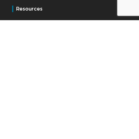
Resources
Blog
Referenties
Support
BSupport klantenservice
Extranet voor dealers
Kelio
Wie wij zijn
Werken bij
Contact