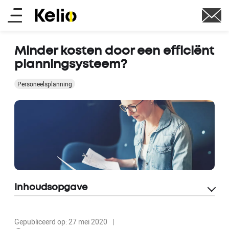
Overslaan
Main
en
naar
menu
de
Minder kosten door een efficiënt
inhoud
planningsysteem?
gaan
Personeelsplanning
Inhoudsopgave
Gepubliceerd op: 27 mei 2020