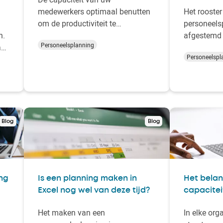
medewerkers optimaal benutten
Het rooste
om de productiviteit te
personeels
n.
bevorderen. Dat klinkt ideaal. Dit
afgestemd
Personeelsplanning
an
bewerkstelligt u door middel van
op welke d
Personeelspl
resource planning. Hiermee houdt
de werkvlo
u tijdens de planning rekening
tegenwoord
met de functies en competenties
gehouden 
van medewerkers. In dit blog
thuiswerker
leggen we daarom uit hoe u de
werktijden,
op…
aanpasbaar
Blog
Blog
Veel bedri
ng
Is een planning maken in
Het bela
Excel nog wel van deze tijd?
capacitei
Het maken van een
In elke orga