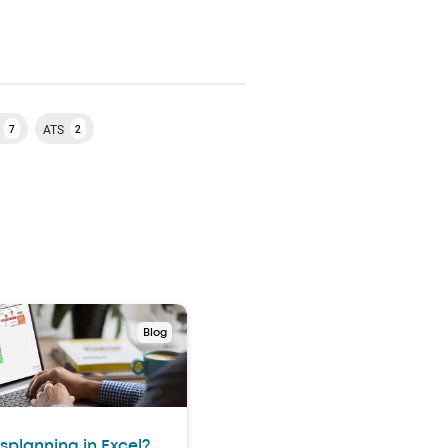
ATS
7
2
Blog
splanning in Excel?