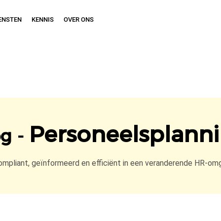
ENSTEN
KENNIS
OVER ONS
Personeelsplann
og -
compliant, geïnformeerd en efficiënt in een veranderende HR-om