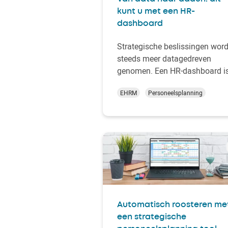
kunt u met een HR-
dashboard
Strategische beslissingen wor
steeds meer datagedreven
genomen. Een HR-dashboard i
hierin onmisbaar. Of u nu wilt
EHRM
Personeelsplanning
sturen op relevante KPI’s, de
voortgang van uw
strategische
personeelsplanning
wilt
monitoren of diepgaande
analyses nodig hebt voor uw
performance management
dashboard: een goed ing…
Automatisch roosteren me
een strategische