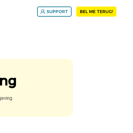
SUPPORT
BEL ME TERUG!
ing
geving.