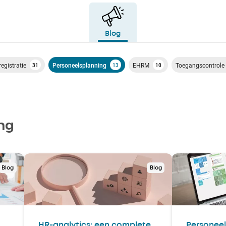
Blog
registratie
Personeelsplanning
EHRM
Toegangscontrole
31
13
10
ng
Blog
Blog
HR-analytics: een complete
Personeel