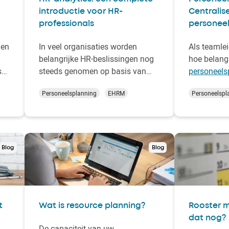
introductie voor HR-
Centralis
professionals
personee
den
In veel organisaties worden
Als teamle
belangrijke HR-beslissingen nog
hoe belang
s
steeds genomen op basis van
personeels
intuïtie of verouderde gegevens.
maakt u op
Personeelsplanning
EHRM
Personeelspl
Terwijl de wereld om ons heen
middelen? 
steeds meer draait om
om persone
datagestuurde besluitvorming,
verschuivi
blijft HR vaak achter op het
altijd een 
gebied van technologie en data-
oplossing. 
Blog
Blog
analyse. Hoe kunt u als HR-
instantie e
manager st…
t
Wat is resource planning?
Rooster m
dat nog?
De capaciteit van uw