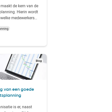
r maakt de kern van de
planning. Hierin wordt
 welke medewerkers
agen aanwezig zijn op
anning
er. Omdat er
ig ook rekening
moet worden met
s en flexibele
 is een eenvoudig
 rooster gewenst.
Blog
jven ma…
ng van een goede
tsplanning
nisatie is er, naast