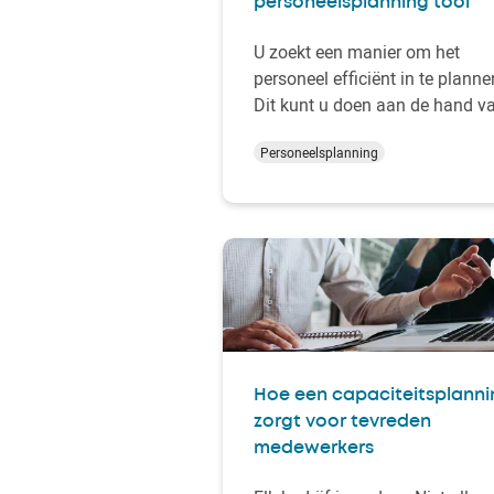
personeelsplanning tool
U zoekt een manier om het
personeel efficiënt in te planne
Dit kunt u doen aan de hand v
een strategische
Personeelsplanning
personeelsplanning tool (SPP).
Wat deze tool is, wat de
voordelen zijn en wat deze tool
voor uw organisatie betekent,
ontdekt u in dit blog.
Hoe een capaciteitsplanni
zorgt voor tevreden
medewerkers