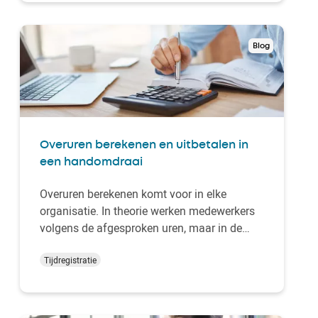
we zien hoe u eenvoudig de uren van taken
en projecten co…
Blog
Overuren berekenen en uitbetalen in
een handomdraai
Overuren berekenen komt voor in elke
organisatie. In theorie werken medewerkers
volgens de afgesproken uren, maar in de
praktijk wijst zich dat anders uit. Het kan
voorkomen dat medewerkers doorwerken
Tijdregistratie
aan een project, omdat het nog niet af is.
Hoe berekent u dan eenvoudig de overuren
en zorgt u voor…