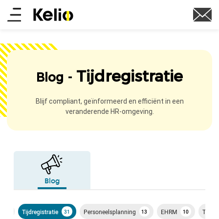
Overslaan
Main
en
naar
menu
de
inhoud
gaan
Tijdregistratie
Blog -
Blijf compliant, geïnformeerd en efficiënt in een
veranderende HR-omgeving.
Blog
Tijdregistratie
Personeelsplanning
EHRM
Toega
59
31
13
10