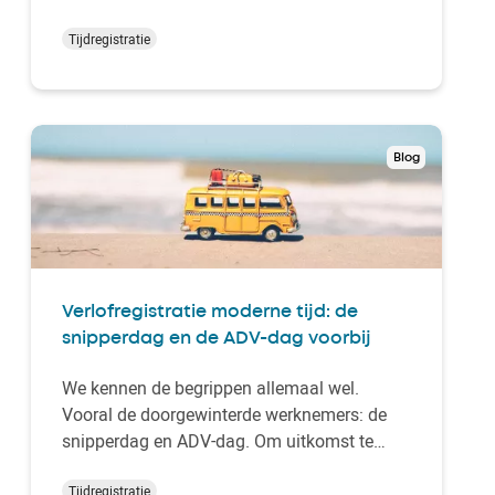
Excel bestand zijn al tientallen jaren een vast
onderdeel van bedrijven om het
Tijdregistratie
urencriterium te monitoren. In de Excel sheet
wordt vastgelegd hoe en wanneer het
personeel hun tij…
Blog
Verlofregistratie moderne tijd: de
snipperdag en de ADV-dag voorbij
We kennen de begrippen allemaal wel.
Vooral de doorgewinterde werknemers: de
snipperdag en ADV-dag. Om uitkomst te
bieden aan personeel dat onverwacht een
dag vrij nodig had, of besloot om in de
Tijdregistratie