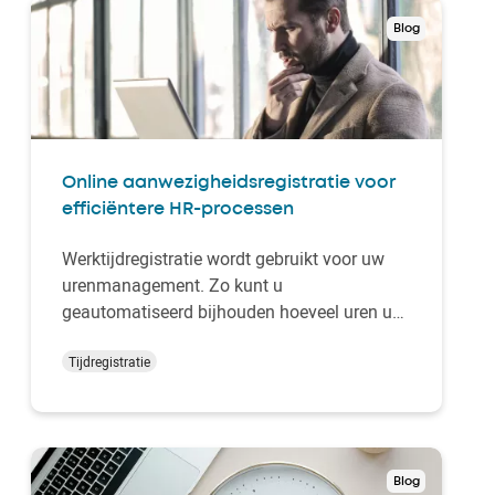
Blog
Online aanwezigheidsregistratie voor
efficiëntere HR-processen
Werktijdregistratie wordt gebruikt voor uw
urenmanagement. Zo kunt u
geautomatiseerd bijhouden hoeveel uren uw
personeel gewerkt heeft. Met moderne
registratie software is het overzicht van
Tijdregistratie
gewerkte uren meer dan alleen
aanwezigheidscontrole. Naast het
registreren van deze uren middels in- en
uitklo…
Blog