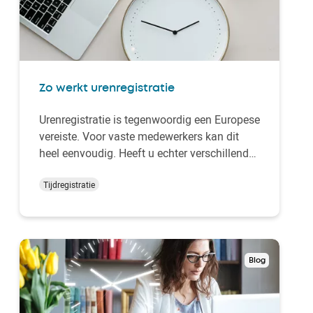
Zo werkt urenregistratie
Urenregistratie is tegenwoordig een Europese
vereiste. Voor vaste medewerkers kan dit
heel eenvoudig. Heeft u echter verschillende
contractuele medewerkers in dienst?
Bijvoorbeeld voltijd, deeltijd en ZZP’ers of
Tijdregistratie
(studenten) op stage basis. Of heeft u
ploegendiensten? Ook dan hoeft het
bijhouden van …
Blog