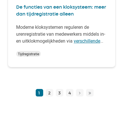
De functies van een kloksysteem: meer
dan tijdregistratie alleen
Moderne kloksystemen reguleren de
urenregistratie van medewerkers middels in-
en uitklokmogelijkheden via
verschillende
boekingsterminals
. Daarbij horen registratie-
instrumenten als een badge, pas of
Tijdregistratie
biometrische controle. Op deze manier
worden de precies gewerkte uren
bijgehouden en is zichtbaar we…
1
2
3
4
››
Dernier
»