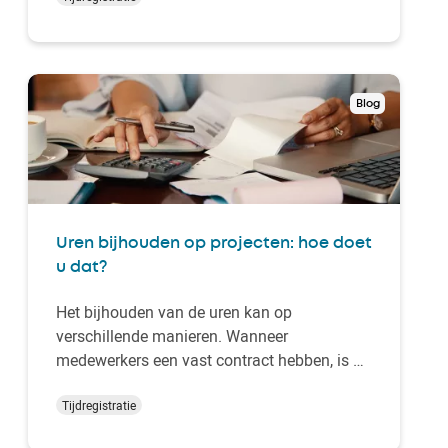
zomer elke vrijdag vrij te nemen, waren deze
dagen de uitkomst. Maar in deze tijd werken
we flexibel. De …
Blog
Uren bijhouden op projecten: hoe doet
u dat?
Het bijhouden van de uren kan op
verschillende manieren. Wanneer
medewerkers een vast contract hebben, is dit
vrij eenvoudig. Maar wat als de uren per
project geboekt moeten worden, bijvoorbeeld
Tijdregistratie
als input voor de facturatie? In dit blog laten