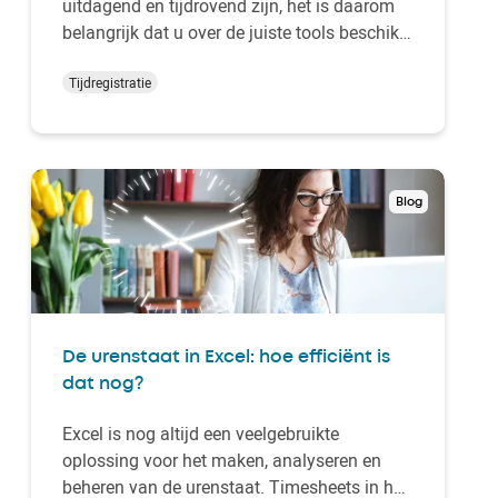
uitdagend en tijdrovend zijn, het is daarom
belangrijk dat u over de juiste tools beschikt.
Het lijkt alsof er nooit genoeg tijd in de dag
is om alle gewerkte uren van uw werknemers
Tijdregistratie
te berekenen. In dit blog geven we daarom
waardevolle tips over hoe u het berekene…
Blog
De urenstaat in Excel: hoe efficiënt is
dat nog?
Excel is nog altijd een veelgebruikte
oplossing voor het maken, analyseren en
beheren van de urenstaat. Timesheets in het