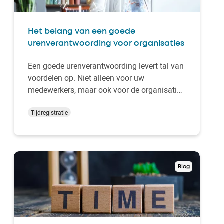
Het belang van een goede
urenverantwoording voor organisaties
Een goede urenverantwoording levert tal van
voordelen op. Niet alleen voor uw
medewerkers, maar ook voor de organisatie
in het geheel en de communicatie naar
werkrelaties toe. Tegenwoordig is
Tijdregistratie
tijdschrijven verplicht voor bedrijven.
Gelukkig zijn er handige tools, zoals een
moderne prikklok
, om deze …
Blog