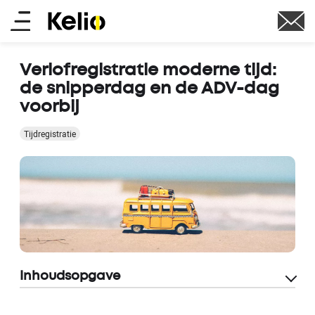
Overslaan
Main
en
naar
menu
de
Verlofregistratie moderne tijd:
inhoud
de snipperdag en de ADV-dag
gaan
voorbij
Tijdregistratie
Inhoudsopgave