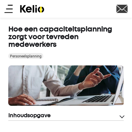
Overslaan
Main
en
naar
menu
de
Hoe een capaciteitsplanning
inhoud
zorgt voor tevreden
gaan
medewerkers
Personeelsplanning
Inhoudsopgave