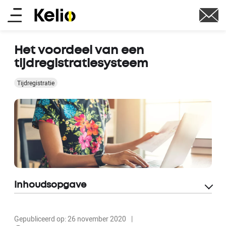
Overslaan
Main
en
naar
menu
de
Het voordeel van een
inhoud
tijdregistratiesysteem
gaan
Tijdregistratie
Inhoudsopgave
Gepubliceerd op: 26 november 2020