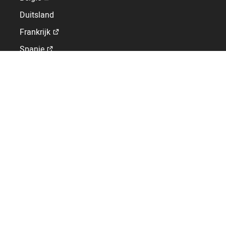
Duitsland
Frankrijk
Spanje
Verenigd Koninkrijk
Zwitserland
GLOBAL WORK-LIFE SOLUTIONS
Producent en leverancier van een complete HR oplossing.
070-364 38 56