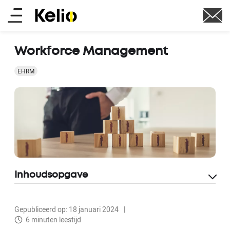
Overslaan
Main
en
naar
menu
de
Workforce Management
inhoud
gaan
EHRM
Inhoudsopgave
Gepubliceerd op: 18 januari 2024
6 minuten leestijd