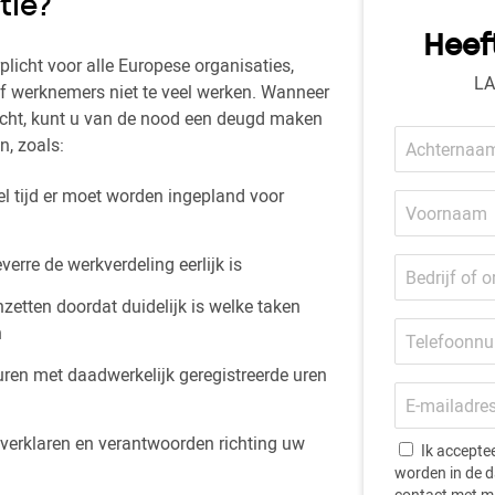
tie?
Heef
plicht voor alle Europese organisaties,
LA
f werknemers niet te veel werken. Wanneer
nricht, kunt u van de nood een deugd maken
Achternaam
n, zoals:
Voornaam
el tijd er moet worden ingepland voor
Bedrijf
verre de werkverdeling eerlijk is
of
organisatie
zetten doordat duidelijk is welke taken
Telefoonnumm
n
ren met daadwerkelijk geregistreerde uren
E-
mailadres
n verklaren en verantwoorden richting uw
Ik accepte
worden in de d
contact met m