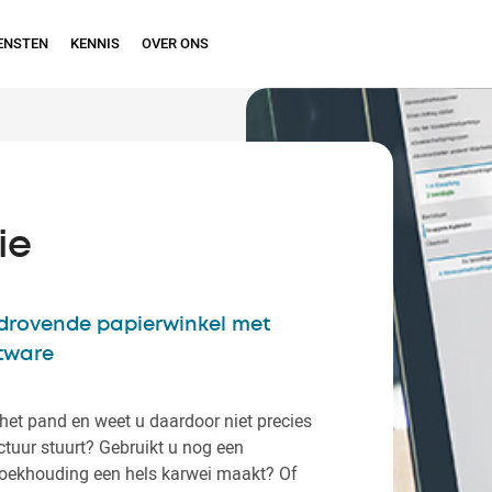
ENSTEN
KENNIS
OVER ONS
ie
jdrovende papierwinkel met
ftware
het pand en weet u daardoor niet precies
actuur stuurt? Gebruikt u nog een
boekhouding een hels karwei maakt? Of