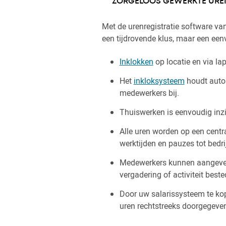
ZORGELOOS GEWERKTE URE
Met de urenregistratie software van
een tijdrovende klus, maar een eenv
Inklokken
op locatie en via lap
Het
inkloksysteem
houdt autom
medewerkers bij.
Thuiswerken is eenvoudig inzi
Alle uren worden op een centr
werktijden en pauzes tot bedrij
Medewerkers kunnen aangeven h
vergadering of activiteit beste
Door uw salarissysteem te ko
uren rechtstreeks doorgegeve