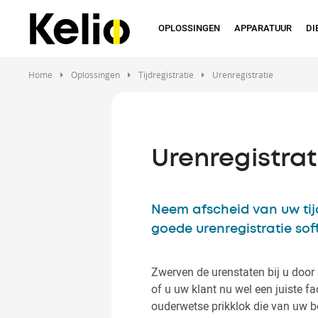
Overslaan
en
OPLOSSINGEN
APPARATUUR
DI
naar
de
inhoud
Home
Oplossingen
Tijdregistratie
Urenregistratie
gaan
Urenregistrat
Neem afscheid van uw ti
goede urenregistratie so
Zwerven de urenstaten bij u door 
of u uw klant nu wel een juiste f
ouderwetse prikklok die van uw 