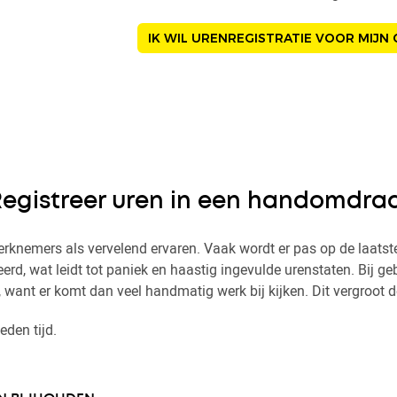
IK WIL URENREGISTRATIE VOOR MIJN
egistreer uren in een handomdraa
werknemers als vervelend ervaren. Vaak wordt er pas op de laat
reerd, wat leidt tot paniek en haastig ingevulde urenstaten. Bij ge
 want er komt dan veel handmatig werk bij kijken. Dit vergroot d
eden tijd.