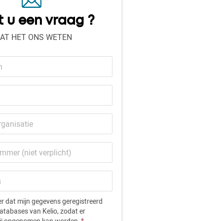
t u een vraag ?
AT HET ONS WETEN
er
er dat mijn gegevens geregistreerd
atabases van Kelio, zodat er
ij opgenomen kan worden.