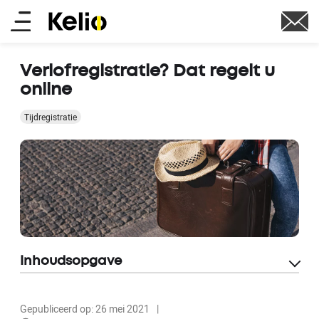
Overslaan
Main
en
naar
menu
de
Verlofregistratie? Dat regelt u
inhoud
online
gaan
Tijdregistratie
Inhoudsopgave
Gepubliceerd op: 26 mei 2021