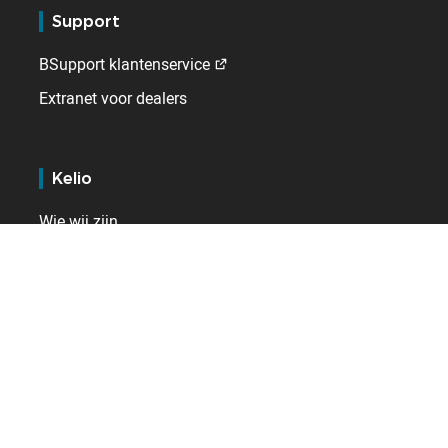
Support
BSupport klantenservice
Extranet voor dealers
Kelio
Wie wij zijn
Werken bij
Contact
Internationaal
België
Duitsland
Frankrijk