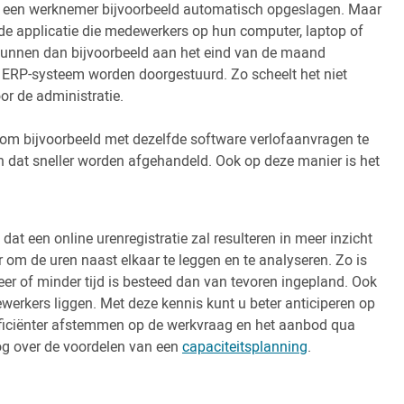
n een werknemer bijvoorbeeld automatisch opgeslagen. Maar
de applicatie die medewerkers op hun computer, laptop of
kunnen dan bijvoorbeeld aan het eind van de maand
t ERP-systeem worden doorgestuurd. Zo scheelt het niet
oor de administratie.
k om bijvoorbeeld met dezelfde software verlofaanvragen te
n dat sneller worden afgehandeld. Ook op deze manier is het
dat een online urenregistratie zal resulteren in meer inzicht
r om de uren naast elkaar te leggen en te analyseren. Zo is
eer of minder tijd is besteed dan van tevoren ingepland. Ook
ewerkers liggen. Met deze kennis kunt u beter anticiperen op
efficiënter afstemmen op de werkvraag en het aanbod qua
log over de voordelen van een
capaciteitsplanning
.