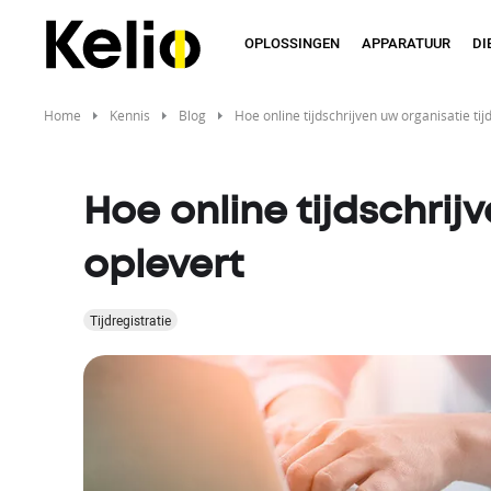
Overslaan
en
OPLOSSINGEN
APPARATUUR
DI
naar
de
inhoud
Home
Kennis
Blog
Hoe online tijdschrijven uw organisatie tij
gaan
Hoe online tijdschrij
oplevert
Tijdregistratie