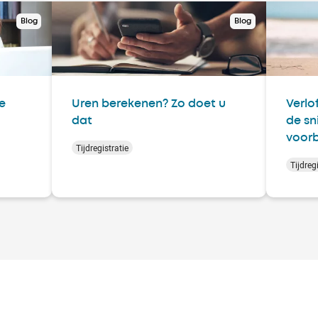
Blog
Blog
oe
Uren berekenen? Zo doet u
Verlo
dat
de sn
voorb
Tijdregistratie
Tijdregi